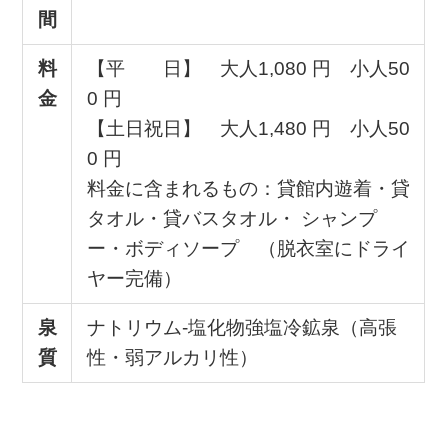
間
料
【平 日】 大人1,080 円 小人50
金
0 円
【土日祝日】 大人1,480 円 小人50
0 円
料金に含まれるもの：貸館内遊着・貸
タオル・貸バスタオル・ シャンプ
ー・ボディソープ （脱衣室にドライ
ヤー完備）
泉
ナトリウム-塩化物強塩冷鉱泉（高張
質
性・弱アルカリ性）