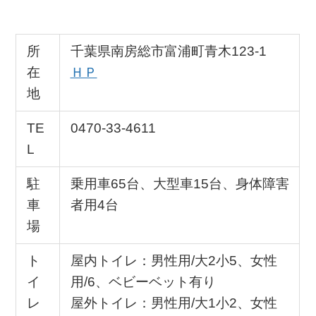
所
千葉県南房総市富浦町青木123-1
在
ＨＰ
地
TE
0470-33-4611
L
駐
乗用車65台、大型車15台、身体障害
車
者用4台
場
ト
屋内トイレ：男性用/大2小5、女性
イ
用/6、ベビーベット有り
レ
屋外トイレ：男性用/大1小2、女性