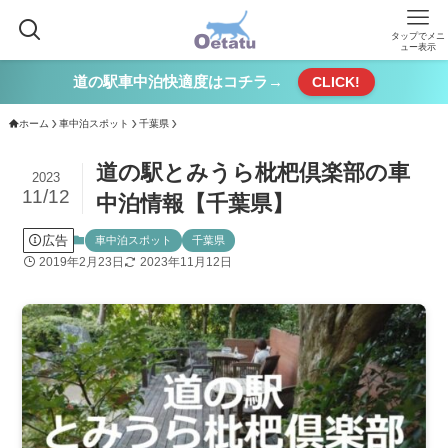
タップでメニ
ュー表示
道の駅車中泊快適度はコチラ→
CLICK!
ホーム
車中泊スポット
千葉県
道の駅とみうら枇杷倶楽部の車
2023
11/12
中泊情報【千葉県】
広告
車中泊スポット
千葉県
2019年2月23日
2023年11月12日