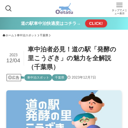
タップでメニ
ュー表示
道の駅車中泊快適度はコチラ→
CLICK!
ホーム
車中泊スポット
千葉県
車中泊者必見！道の駅「発酵の
2023
里こうざき」の魅力を全解説
12/04
（千葉県）
広告
2023年12月7日
車中泊スポット
千葉県