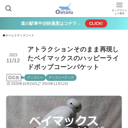
タップでメニ
ュー表示
道の駅車中泊快適度はコチラ→
CLICK!
ホーム
ディズニー
アトラクションそのまま再現し
2023
たベイマックスのハッピーライ
11/12
ドポップコーンバケット
広告
ディズニー
ディズニーグッズ
2020年10月24日
2023年11月12日