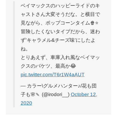
ベイマックスのハッピーライドのキ
ャストさん大変そうだな。と横目で
見ながら、ポップコーンタイム🍿⭐️
冒険したくないタイプだから、迷わ
ず’キャラメル&チーズ味’にしたよ
ね。
とりあえず、車庫入れ風なベイマッ
クスのバケツ、最高か😂
pic.twitter.com/T6r1W4aAUT
— カラー\グルメハンター♪/花も団
子も🌸🍡 (@irodori__)
October 12,
2020