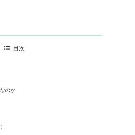
目次
湯
なのか
ェ）