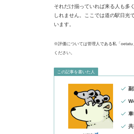
それだけ揃っていれば来る人も多
しれません。ここでは道の駅日光
います。
※評価については管理人である私「oeta
ください。
この記事を書いた人
副
W
車
共