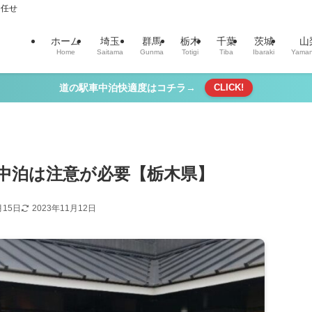
お任せ
ホーム
埼玉
群馬
栃木
千葉
茨城
山
Home
Saitama
Gunma
Totigi
Tiba
Ibaraki
Yaman
道の駅車中泊快適度はコチラ→
CLICK!
中泊は注意が必要【栃木県】
月15日
2023年11月12日