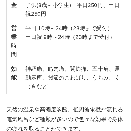
金
子供(3歳～小学生) 平日250円、土日
祝250円
営
平日 10時～24時（23時まで受付）
業
土日祝 9時～24時（23時まで受付）
時
間
効
神経痛、筋肉痛、関節痛、五十肩、運
能
動麻痺、関節のこわばり、うちみ、く
じきなど
天然の温泉や高濃度炭酸、低周波電機が流れる
電気風呂など種類が多いので色々な効果で身体
の疲れを取ることができます。