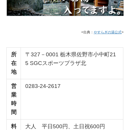
<出典：
やすらぎの湯公式
>
所
〒327－0001 栃木県佐野市小中町21
在
5 SGCスポーツプラザ北
地
営
0283-24-2617
業
時
間
料
大人 平日500円、土日祝600円