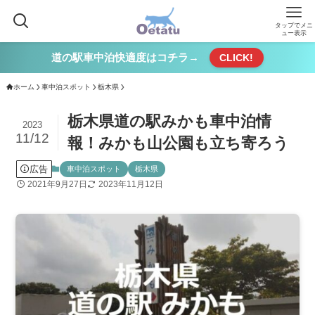
タップでメニ
ュー表示
道の駅車中泊快適度はコチラ→
CLICK!
ホーム
車中泊スポット
栃木県
栃木県道の駅みかも車中泊情
2023
11/12
報！みかも山公園も立ち寄ろう
広告
車中泊スポット
栃木県
2021年9月27日
2023年11月12日