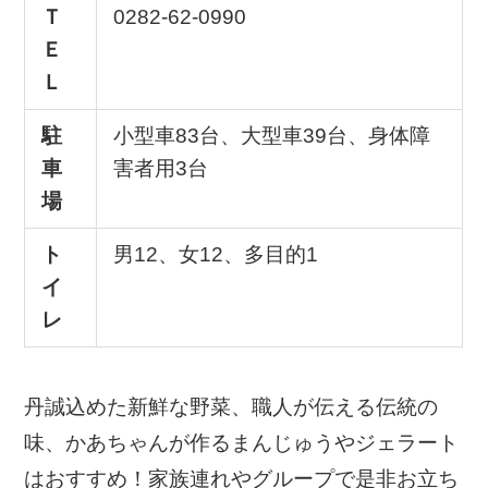
Ｔ
0282-62-0990
Ｅ
Ｌ
駐
小型車83台、大型車39台、身体障
車
害者用3台
場
ト
男12、女12、多目的1
イ
レ
丹誠込めた新鮮な野菜、職人が伝える伝統の
味、かあちゃんが作るまんじゅうやジェラート
はおすすめ！家族連れやグループで是非お立ち