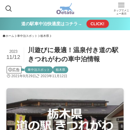
タップでメニ
ュー表示
道の駅車中泊快適度はコチラ→
CLICK!
ホーム
車中泊スポット
栃木県
川遊びに最適！温泉付き道の駅
2023
11/12
きつれがわの車中泊情報
広告
車中泊スポット
栃木県
2021年9月29日
2023年11月12日