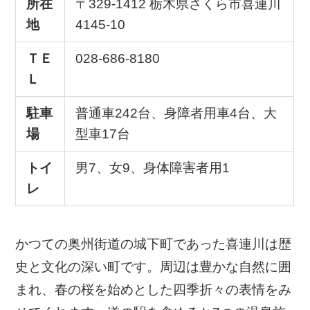
所在
〒329-1412 栃木県さくら市喜連川
地
4145-10
ＴＥ
028-686-8180
Ｌ
駐車
普通車242台、身障者用車4台、大
場
型車17台
トイ
男7、女9、身体障害者用1
レ
かつての奥州街道の城下町であった喜連川は歴
史と文化の深い町です。周辺は豊かな自然に囲
まれ、春の桜を始めとした四季折々の表情をみ