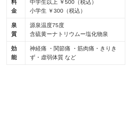
料
中学生以上 ￥500（税込）
金
小学生 ￥300（税込）
泉
源泉温度75度
質
含硫黄ーナトリウムー塩化物泉
効
神経痛 ・関節痛 ・筋肉痛・きりき
能
ず・虚弱体質 など