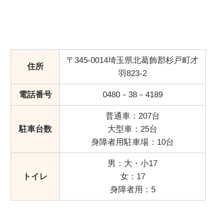
〒345-0014埼玉県北葛飾郡杉戸町才
住所
羽823-2
電話番号
0480－38－4189
普通車：207台
駐車台数
大型車：25台
身障者用駐車場：10台
男：大・小17
トイレ
女：17
身障者用：5