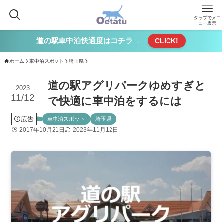
タップでメニ
ュー表示
道の駅車中泊快適度はコチラ→
CLICK!
ホーム
車中泊スポット
埼玉県
道の駅アグリパークゆめすぎと
2023
11/12
で快適に車中泊をするには
広告
車中泊スポット
埼玉県
2017年10月21日
2023年11月12日