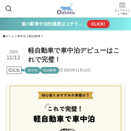
タップでメニ
ュー表示
道の駅車中泊快適度はコチラ→
CLICK!
ホーム
車中泊
軽自動車
軽自動車で車中泊デビューはこ
2023
11/12
れで完璧！
広告
2023年11月12日
車中泊
軽自動車