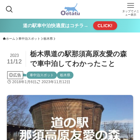
タップでメニ
ュー表示
道の駅車中泊快適度はコチラ→
CLICK!
ホーム
車中泊スポット
栃木県
栃木県道の駅那須高原友愛の森
2023
11/12
で車中泊してわかったこと
広告
車中泊スポット
栃木県
2018年1月6日
2023年11月12日