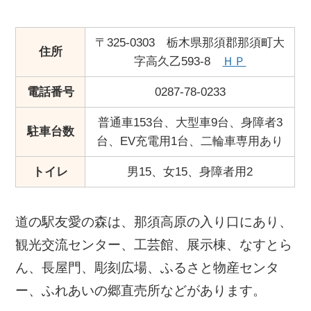
〒325-0303 栃木県那須郡那須町大
住所
字高久乙593-8
ＨＰ
電話番号
0287-78-0233
普通車153台、大型車9台、身障者3
駐車台数
台、EV充電用1台、二輪車専用あり
トイレ
男15、女15、身障者用2
道の駅友愛の森は、那須高原の入り口にあり、
観光交流センター、工芸館、展示棟、なすとら
ん、長屋門、彫刻広場、ふるさと物産センタ
ー、ふれあいの郷直売所などがあります。