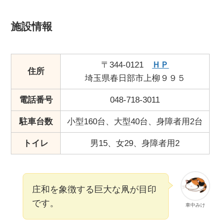
施設情報
〒344-0121
ＨＰ
住所
埼玉県春日部市上柳９９５
電話番号
048-718-3011
駐車台数
小型160台、大型40台、身障者用2台
トイレ
男15、女29、身障者用2
庄和を象徴する巨大な凧が目印
です。
車中みけ