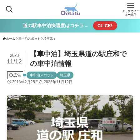
タップでメニ
ュー表示
道の駅車中泊快適度はコチラ→
CLICK!
ホーム
車中泊スポット
埼玉県
【車中泊】埼玉県道の駅庄和で
2023
11/12
の車中泊情報
広告
車中泊スポット
埼玉県
2018年2月25日
2023年11月12日