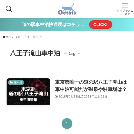
タップでメニ
ュー表示
道の駅車中泊快適度はコチラ→
CLICK!
ホーム
八王子滝山車中泊
八王子滝山車中泊
– tag –
東京都唯一の道の駅八王子滝山は
東京都
車中泊可能だが温泉や駐車場は？
2018年6月23日
2023年11月21日
1