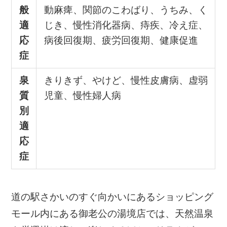
般
動麻痺、関節のこわばり、うちみ、く
適
じき、慢性消化器病、痔疾、冷え症、
応
病後回復期、疲労回復期、健康促進
症
泉
きりきず、やけど、慢性皮膚病、虚弱
質
児童、慢性婦人病
別
適
応
症
道の駅さかいのすぐ向かいにあるショッピング
モール内にある御老公の湯境店では、天然温泉