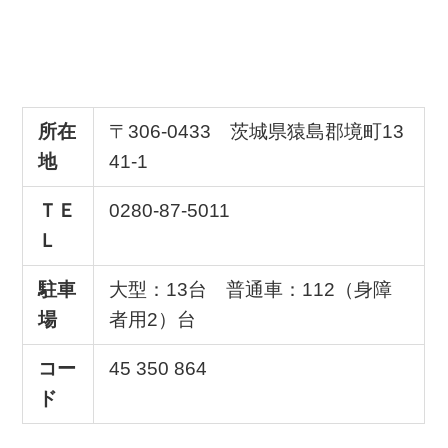
所在
〒306-0433 茨城県猿島郡境町13
地
41-1
ＴＥ
0280-87-5011
Ｌ
駐車
大型：13台 普通車：112（身障
場
者用2）台
コー
45 350 864
ド