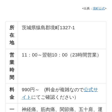
<出典：
境町公式
>
所
茨城県猿島郡境町1327-1
在
地
営
11：00～翌朝10：00（23時間営業）
業
時
間
料
990円～ (料金が複雑なので
公式サ
金
イト
にてご確認ください）
一
神経痛、筋肉痛、関節痛、五十肩、運