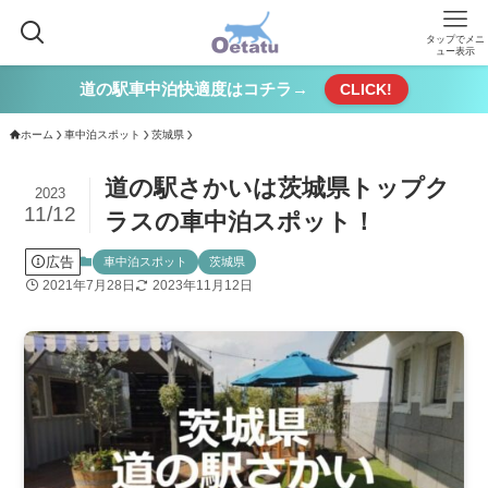
タップでメニ
ュー表示
道の駅車中泊快適度はコチラ→
CLICK!
ホーム
車中泊スポット
茨城県
道の駅さかいは茨城県トップク
2023
11/12
ラスの車中泊スポット！
広告
車中泊スポット
茨城県
2021年7月28日
2023年11月12日