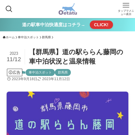
タップでメニ
ュー表示
道の駅車中泊快適度はコチラ→
CLICK!
ホーム
車中泊スポット
群馬県
【群馬県】道の駅ららん藤岡の
2023
11/12
車中泊状況と温泉情報
広告
車中泊スポット
群馬県
2023年9月18日
2023年11月12日