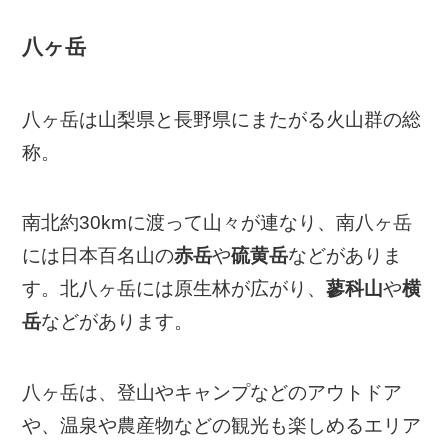
八ヶ岳
八ヶ岳は山梨県と長野県にまたがる火山群の総
称。
南北約30kmに渡って山々が連なり、南八ヶ岳
には日本百名山の
赤岳
や
硫黄岳
などがありま
す。北八ヶ岳には原生林が広がり、
蓼科山
や
横
岳
などがあります。
八ヶ岳は、登山やキャンプなどのアウトドア
や、温泉や農産物などの観光も楽しめるエリア