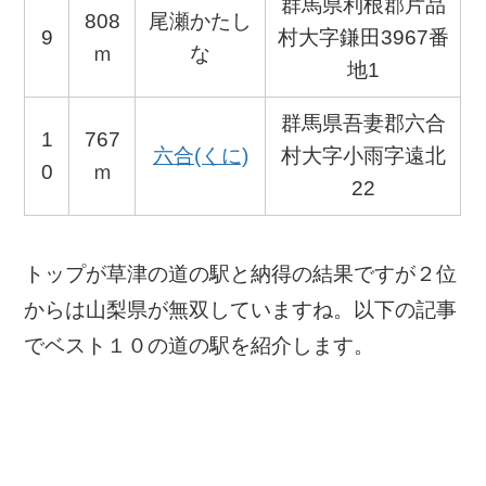
群馬県利根郡片品
808
尾瀬かたし
9
村大字鎌田3967番
ｍ
な
地1
群馬県吾妻郡六合
1
767
六合(くに)
村大字小雨字遠北
0
ｍ
22
トップが草津の道の駅と納得の結果ですが２位
からは山梨県が無双していますね。以下の記事
でベスト１０の道の駅を紹介します。