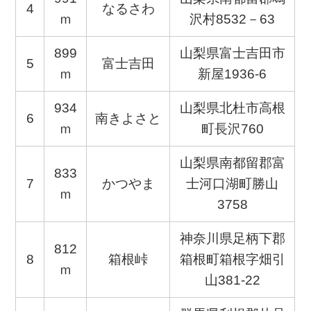
4
なるさわ
ｍ
沢村8532－63
899
山梨県富士吉田市
5
富士吉田
ｍ
新屋1936-6
934
山梨県北杜市高根
6
南きよさと
ｍ
町長沢760
山梨県南都留郡富
833
7
かつやま
士河口湖町勝山
ｍ
3758
神奈川県足柄下郡
812
8
箱根峠
箱根町箱根字畑引
ｍ
山381-22