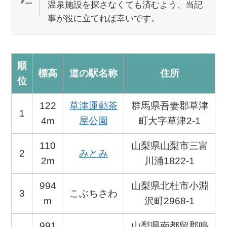
温泉施設を探さなくても済むよう、当記
事が役に立てれば幸いです。
順
標高
道の駅名称
住所
位
122
草津運動茶
群馬県吾妻郡草津
1
4m
屋公園
町大字草津2-1
110
山梨県山梨市三富
2
みとみ
2m
川浦1822-1
994
山梨県北杜市小淵
3
こぶちさわ
m
沢町2968-1
991
山梨県南都留郡鳴