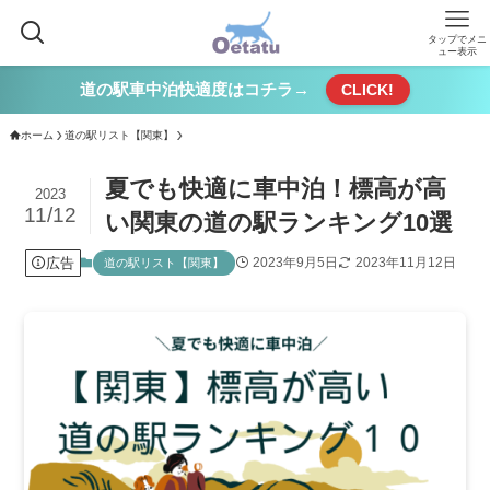
タップでメニ
ュー表示
道の駅車中泊快適度はコチラ→
CLICK!
ホーム
道の駅リスト【関東】
夏でも快適に車中泊！標高が高
2023
11/12
い関東の道の駅ランキング10選
広告
2023年9月5日
2023年11月12日
道の駅リスト【関東】