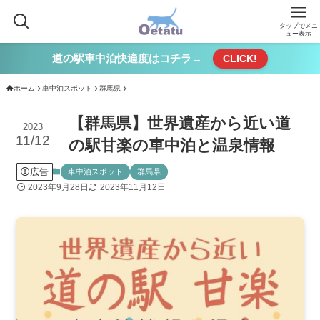
タップでメニ
ュー表示
道の駅車中泊快適度はコチラ→
CLICK!
ホーム
車中泊スポット
群馬県
【群馬県】世界遺産から近い道
2023
11/12
の駅甘楽の車中泊と温泉情報
広告
車中泊スポット
群馬県
2023年9月28日
2023年11月12日