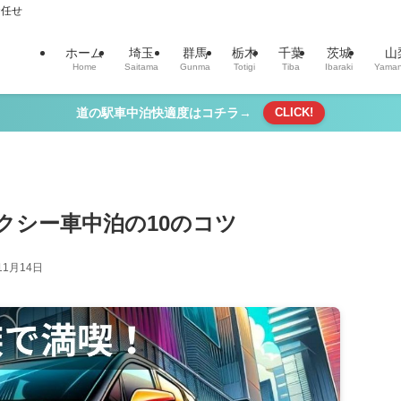
お任せ
ホーム
埼玉
群馬
栃木
千葉
茨城
山
Home
Saitama
Gunma
Totigi
Tiba
Ibaraki
Yaman
道の駅車中泊快適度はコチラ→
CLICK!
クシー車中泊の10のコツ
11月14日