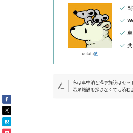
副
W
車
共
oetatu
私は車中泊と温泉施設はセッ
温泉施設を探さなくても済む