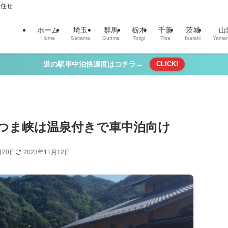
お任せ
ホーム
埼玉
群馬
栃木
千葉
茨城
山
Home
Saitama
Gunma
Totigi
Tiba
Ibaraki
Yaman
道の駅車中泊快適度はコチラ→
CLICK!
つま峡は温泉付きで車中泊向け
月20日
2023年11月12日