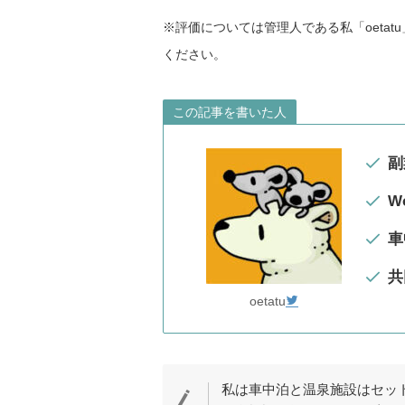
※評価については管理人である私「oeta
ください。
この記事を書いた人
副
W
車
共
oetatu
私は車中泊と温泉施設はセッ