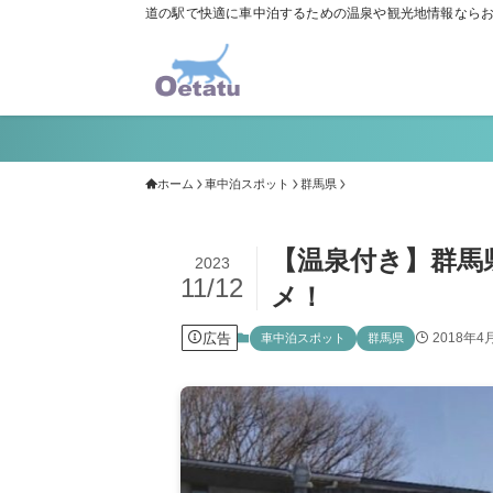
道の駅で快適に車中泊するための温泉や観光地情報なら
ホーム
車中泊スポット
群馬県
【温泉付き】群馬
2023
11/12
メ！
広告
2018年4
車中泊スポット
群馬県