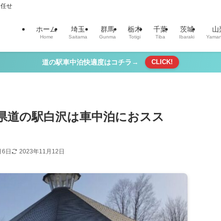
お任せ
ホーム
埼玉
群馬
栃木
千葉
茨城
山
Home
Saitama
Gunma
Totigi
Tiba
Ibaraki
Yaman
道の駅車中泊快適度はコチラ→
CLICK!
県道の駅白沢は車中泊におスス
月6日
2023年11月12日