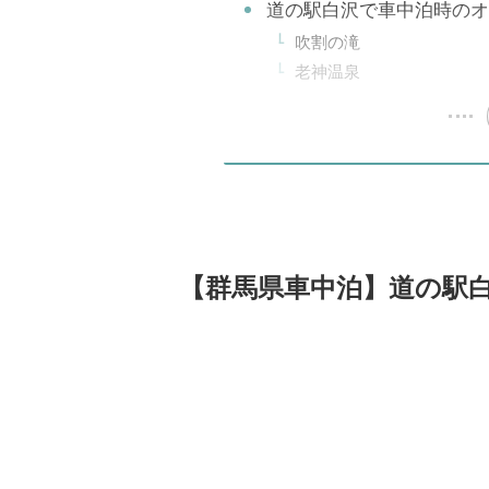
道の駅白沢で車中泊時のオ
吹割の滝
老神温泉
【群馬県車中泊】道の駅