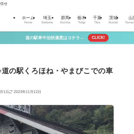
お任せ
ホーム
埼玉
群馬
栃木
千葉
茨城
山
Home
Saitama
Gunma
Totigi
Tiba
Ibaraki
Yaman
道の駅車中泊快適度はコチラ→
CLICK!
♪道の駅くろほね・やまびこでの車
】
1月1日
2023年11月12日