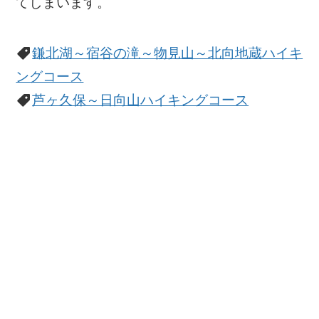
てしまいます。
鎌北湖～宿谷の滝～物見山～北向地蔵ハイキ
ングコース
芦ヶ久保～日向山ハイキングコース