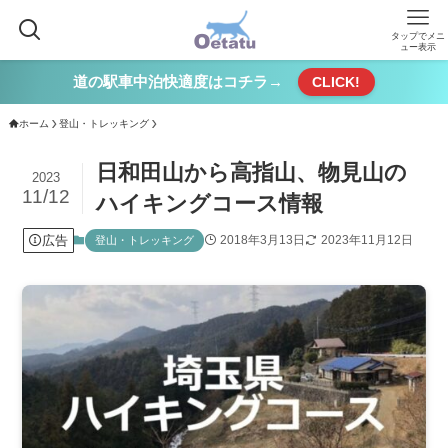
タップでメニ
ュー表示
道の駅車中泊快適度はコチラ→
CLICK!
ホーム
登山・トレッキング
日和田山から高指山、物見山の
2023
11/12
ハイキングコース情報
広告
2018年3月13日
2023年11月12日
登山・トレッキング