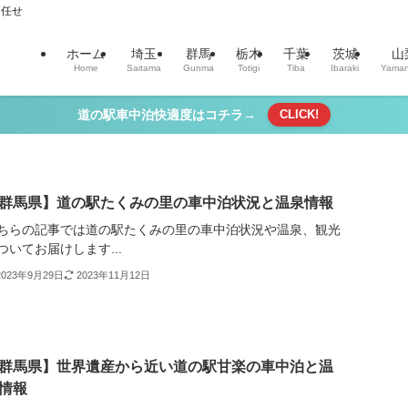
お任せ
ホーム
埼玉
群馬
栃木
千葉
茨城
山
Home
Saitama
Gunma
Totigi
Tiba
Ibaraki
Yaman
道の駅車中泊快適度はコチラ→
CLICK!
群馬県】道の駅たくみの里の車中泊状況と温泉情報
ちらの記事では道の駅たくみの里の車中泊状況や温泉、観光
ついてお届けします...
2023年9月29日
2023年11月12日
群馬県】世界遺産から近い道の駅甘楽の車中泊と温
情報