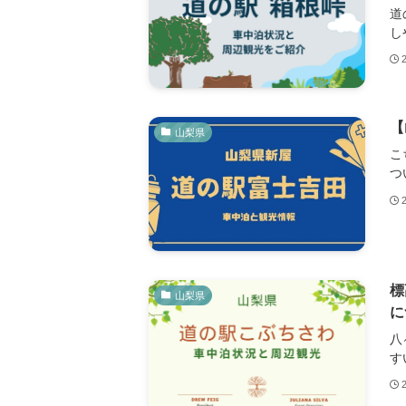
道
し
【
山梨県
こ
つ
標
山梨県
に
八
す