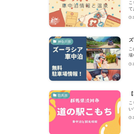
こ
て
ズ
神奈川県
こ
場
【
群馬県
こ
い