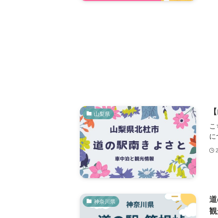
【
山梨県
こ
に
道
神奈川県
観