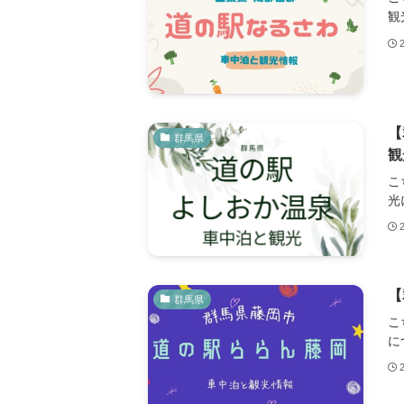
観
【
群馬県
観
こ
光
【
群馬県
こ
に