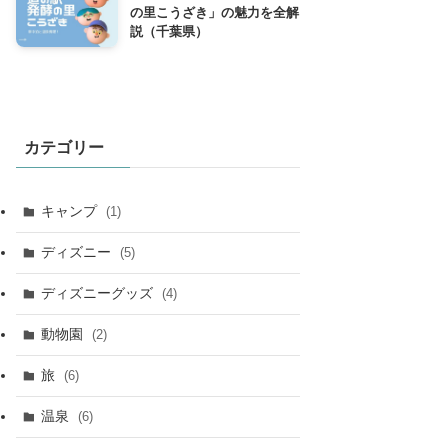
の里こうざき」の魅力を全解
説（千葉県）
カテゴリー
キャンプ
(1)
ディズニー
(5)
ディズニーグッズ
(4)
動物園
(2)
旅
(6)
温泉
(6)