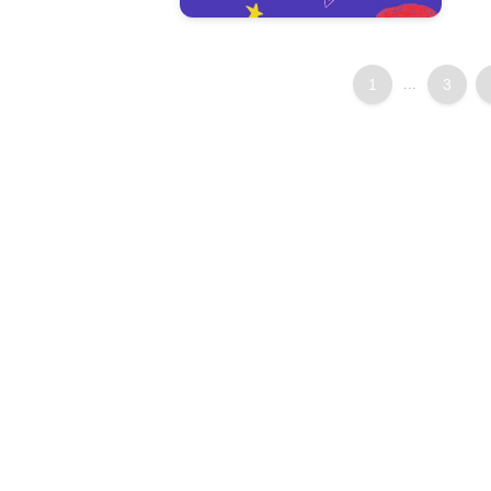
1
...
3