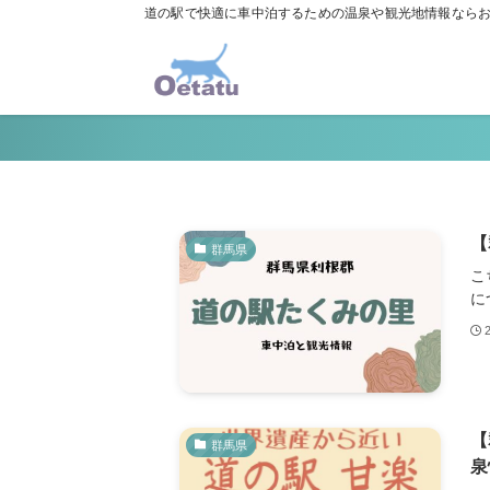
道の駅で快適に車中泊するための温泉や観光地情報なら
【
群馬県
こ
に
【
群馬県
泉