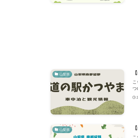
【
山梨県
こ
つ
【
山梨県
こ